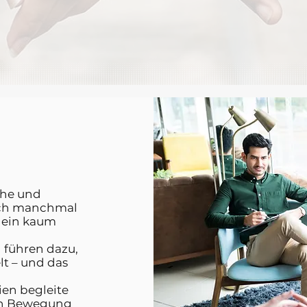
ähe und
och manchmal
llein kaum
 führen dazu,
lt – und das
ien begleite
 in Bewegung