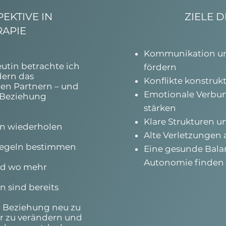
EKTIVE IN
ZIELE 
RAPIE
Kommunikation und
utin betrachte ich
fördern
dern das
Konflikte konstrukt
en Partnern – und
Emotionale Verbun
 Beziehung
stärken
Klare Strukturen 
n wiederholen
Alte Verletzungen
egeln bestimmen
Eine gesunde Bal
Autonomie finden
nd wo mehr
 sind bereits
t, Beziehung neu zu
r zu verändern und