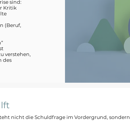
ise sind:
 Kritik
lte
 (Beruf,
n“
st
u verstehen,
n des
lft
teht nicht die Schuldfrage im Vordergrund, sondern 