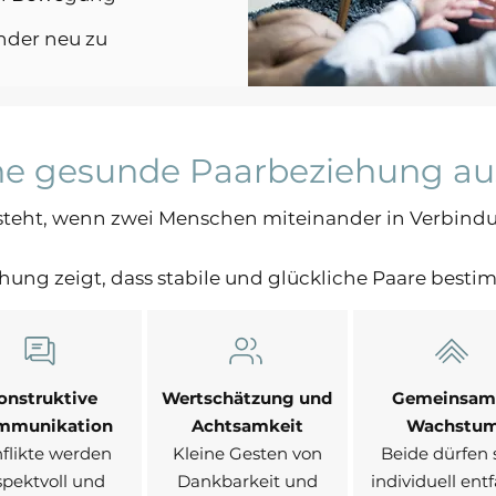
nder neu zu
ne gesunde Paarbeziehung a
ntsteht, wenn zwei Menschen miteinander in Verbind
ng zeigt, dass stabile und glückliche Paare besti
onstruktive
Wertschätzung und
Gemeinsam
mmunikation
Achtsamkeit
Wachstu
flikte werden
Kleine Gesten von
Beide dürfen 
spektvoll und
Dankbarkeit und
individuell ent