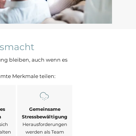
usmacht
ung bleiben, auch wenn es
mmte Merkmale teilen:
es
Gemeinsame
m
Stressbewältigung
sich
Herausforderungen
falten
werden als Team