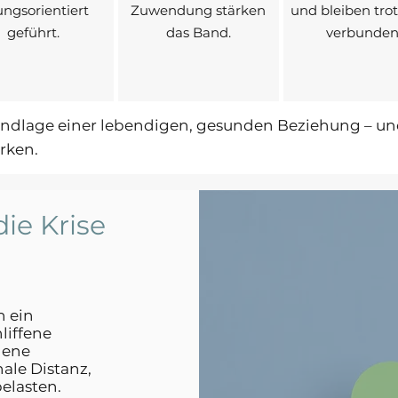
ungsorientiert
Zuwendung stärken
und bleiben tr
geführt.
das Band.
verbunden
undlage einer lebendigen, gesunden Beziehung – und 
ärken.
ie Krise
h ein
liffene
hene
le Distanz,
elasten.